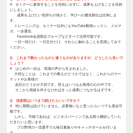
A セミナーに参加することを目的にせずに、成果を上げることを目的
にしましょう。
成果を上げたい気持ちの強さと、学びへの優先順位は比例しま
す。
トレーニングは、セミナー以外にもYouTube動画レッスン、メルマ
ガ、一歩通信、
Facebook会員限定グループなどすべて活用可能です。
一日一回だけ、一日五分だけ、それらに触れることを意識してみて
ください。
Q これまで教わったものと違うものがありますが、どうしたら良いで
しょう？
A はじめの一歩は、現場の声から生まれました。
大切なことは、これまでの教えがどうかではなく、これからのマー
ケットやお客様の
反応がどうかが大切です。答えはいつもお客様の心の中です。
そこから視線を外さなければきっと成果につながるはずです。
Q 倶楽部はいつまで続けたらいいですか？
A 特に期限は設けていません。必要無いなと思ったらいつでも退会可
能です。
しかし、可能であれば、ビジネスパーソンである限り継続していた
だきたいと思います。
プロ野球の一流選手でも毎日素振りやキャッチボールを行いま
す。